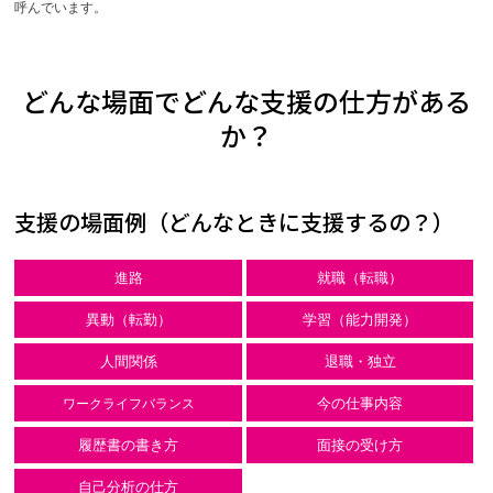
呼んでいます。
どんな場面でどんな支援の仕方がある
か？
支援の場面例（どんなときに支援するの？）
進路
就職（転職）
異動（転勤）
学習（能力開発）
人間関係
退職・独立
今の仕事内容
ワークライフバランス
履歴書の書き方
面接の受け方
自己分析の仕方