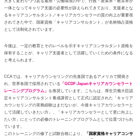
大きく変わりつつある雇用・労働環境の中で、行政・産業界・教育界が
一体となってキャリア支援の必要性が訴えられてきており、支援者とな
るキャリアコンサルタント／キャリアカウンセラーの質の向上が重要視
されてきた中で、国家資格「キャリアコンサルタント」が名称独占資格
として法制化されています。
今後は、一定の教育とそのレベルを示すキャリアコンサルタント資格を
保有することが、キャリア支援者として活躍していくための条件になる
と考えられます。
CCAでは、キャリアカウンセリングの先進国であるアメリカで開発さ
れ、世界各国で採用されている
「GCDF-Japanキャリアカウンセラート
レーニングプログラム」
を推奨しています。こちらは、厚生労働大臣認
定キャリアコンサルタント養成講習として正式に認定された「キャリア
カウンセリングの実務経験はまだないが、今後キャリアカウンセラーと
して活躍していきたい方」、「キャリアカウンセラーとして更に向上し
たい方」にとっての必修のトレーニングプログラムとして位置づけられ
ています。
このトレーニングの修了と試験合格により、
「国家資格キャリアコンサ