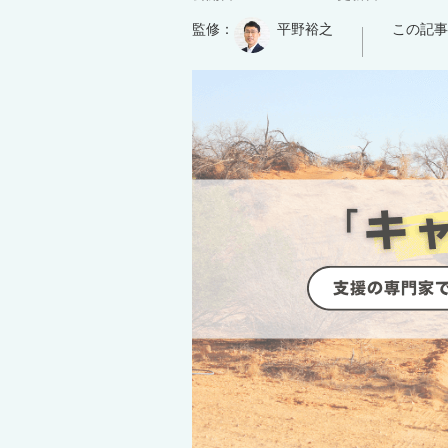
監修：
平野裕之
この記事