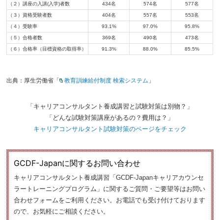
（２）講座の入講(入学)者数
434名
574名
577名
（３）資格受験者数
404名
557名
553名
（４）受験率
93.1%
97.0%
95.8%
（５）合格者数
369名
490名
473名
（６）合格率（目標資格の取得率）
91.3%
88.0%
85.5%
出典：厚生労働省「
教育訓練給付制度 検索システム
」
「キャリアコンサルタント養成講習と試験対策は別物？」
「どんな試験対策講座があるの？費用は？」
キャリアコンサルタント試験対策のページをチェック
GCDF-Japanに関するお問い合わせ
キャリアコンサルタント養成講習「GCDF-Japanキャリアカウンセ
ラートレーニングプログラム」に関するご質問・ご要望等はお問い
合わせフォームをご利用ください。お電話でも受け付けております
ので、お気軽にご相談ください。