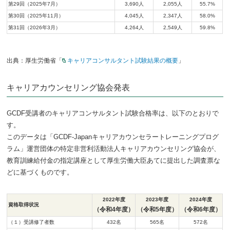
第29回（2025年7月）
3,690人
2,055人
55.7%
第30回（2025年11月）
4,045人
2,347人
58.0%
第31回（2026年3月）
4,264人
2,549人
59.8%
出典：厚生労働省「
キャリアコンサルタント試験結果の概要
」
キャリアカウンセリング協会発表
GCDF受講者のキャリアコンサルタント試験合格率は、以下のとおりで
す。
このデータは「GCDF-Japanキャリアカウンセラートレーニングプログ
ラム」運営団体の特定非営利活動法人キャリアカウンセリング協会が、
教育訓練給付金の指定講座として厚生労働大臣あてに提出した調査票な
どに基づくものです。
2022年度
2023年度
2024年度
資格取得状況
（令和4年度）
（令和5年度）
（令和6年度）
（１）受講修了者数
432名
565名
572名