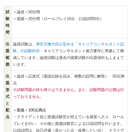
試
＜論述＞50分間
験
＜面接＞20分間（ロールプレイ15分、口頭試問5分）
時
間
出
論述試験は、
厚生労働大臣が定める「キャリアコンサルタント試
題
験」の試験科目
・キャリアコンサルタント能力要件に準拠して構
範
成しています。論述試験は過去の国家試験の出題傾向もふまえて
囲
います。
出
＜論述＞記述式（面談記録を読み、複数の設問に解答） 50点満
題
点
形
※試験問題の持ち帰りはできません。また、試験問題の公開は行
式
っておりません。
と
配
＜面接＞100点満点
点
・クライアント役と面接試験官が控えている個室へ入り、ロール
プレイを行い、その後に面接試験官による口頭試問を行います。
口頭試問は、自己評価（良かった点・改善したい点）、クライア