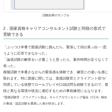
試験結果のサンプル
2．国家資格キャリアコンサルタント試験と同様の形式で
受験できる
「ぶっつけ本番で面接試験に挑んだら、緊張して頭が真っ白･･･思
うように応答できなかった」
「論述試験の解答をいざ書こうと思ったら、案外時間が足りなくて
焦った」
模擬試験で本番さながらの緊張感を体験でき、練習との違いを感じ
取れます。特に面接に関しては、面接試験官とクライアント役*が
同席している状態でロールプレイや口頭試問を経験できるので、普
段と異なる環境や状況に適応するための事前練習にもなります。
*面接試験官・クライアント役は、キャリアカウンセリング協会（CCA）独自
の養成・認定試験を通過した者が担当します。