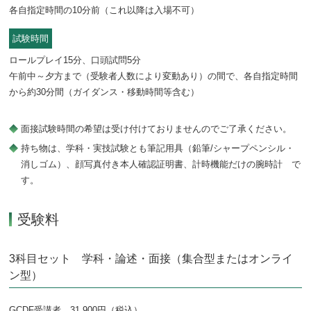
各自指定時間の10分前（これ以降は入場不可）
試験時間
ロールプレイ15分、口頭試問5分
午前中～夕方まで（受験者人数により変動あり）の間で、各自指定時間
から約30分間（ガイダンス・移動時間等含む）
面接試験時間の希望は受け付けておりませんのでご了承ください。
持ち物は、学科・実技試験とも筆記用具（鉛筆/シャープペンシル・
消しゴム）、顔写真付き本人確認証明書、計時機能だけの腕時計 で
す。
受験料
3科目セット 学科・論述・面接（集合型またはオンライ
ン型）
GCDF受講者 31,900円（税込）