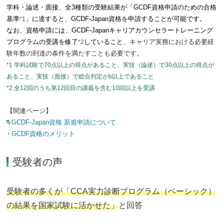
学科・論述・面接、全3種類の受験結果が「GCDF資格申請のための合格
基準
」に達すると、GCDF-Japan資格を申請することが可能です。
*1
なお、資格申請には、GCDF-Japanキャリアカウンセラートレーニング
プログラムの受講を修了
していること
、キャリア実務における必要経
*2
験年数の到達の条件を満たすことも必要です。
*1 学科試験で70点以上の得点があること、実技（論述）で30点以上の得点が
あること、実技（面接）で総合判定がb以上であること
*2 全12回のうち第12回目の講義を含む10回以上を受講
【関連ページ】
GCDF-Japan資格 新規申請について
GCDF資格のメリット
受験者の声
受験者の多くが「CCA実力診断プログラム（ベーシック）
の結果を国家試験に活かせた」
と回答