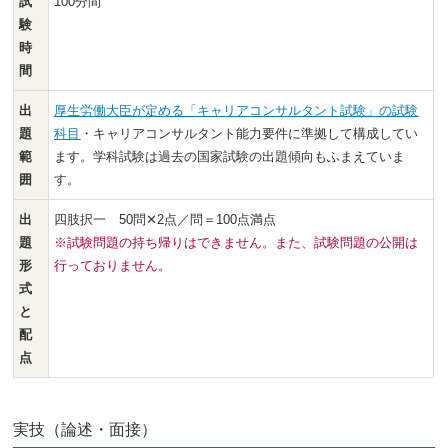
試
100分間
験
時
間
出
厚生労働大臣が定める「キャリアコンサルタント試験」の試験
題
科目
・キャリアコンサルタント能力要件に準拠して構成してい
範
ます。学科試験は過去の国家試験の出題傾向もふまえていま
囲
す。
出
四肢択一 50問✕2点／問＝100点満点
題
※試験問題の持ち帰りはできません。また、試験問題の公開は
形
行っておりません。
式
と
配
点
実技（論述・面接）