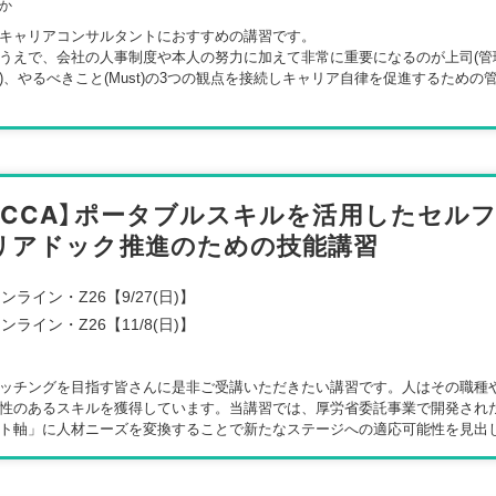
か
ンライン・Z26【11/7(土)】
キャリアコンサルタントにおすすめの講習です。
ンライン・Z26【12/9(水)】
うえで、会社の人事制度や本人の努力に加えて非常に重要になるのが上司(管
Can)、やるべきこと(Must)の3つの観点を接続しキャリア自律を促進するた
【CCA】ポータブルスキルを活用したセルフ
リアドック推進のための技能講習
ンライン・Z26【9/27(日)】
ンライン・Z26【11/8(日)】
ッチングを目指す皆さんに是非ご受講いただきたい講習です。人はその職種
性のあるスキルを獲得しています。当講習では、厚労省委託事業で開発され
ト軸」に人材ニーズを変換することで新たなステージへの適応可能性を見出