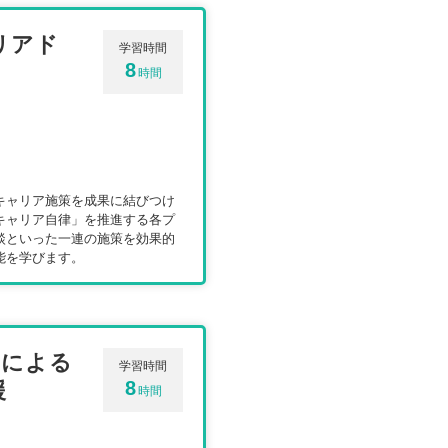
リアド
学習時間
8
時間
キャリア施策を成果に結びつけ
キャリア自律」を推進する各プ
談といった一連の施策を効果的
能を学びます。
ンによる
学習時間
援
8
時間