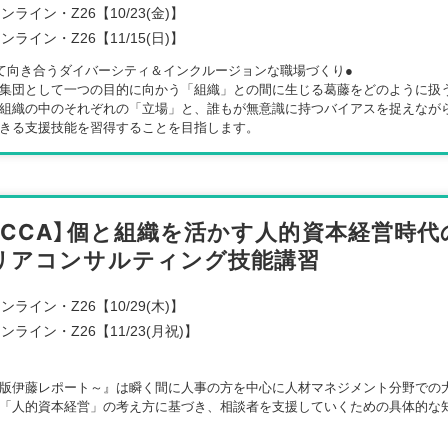
ンライン・Z26【10/23(金)】
ンライン・Z26【11/15(日)】
て向き合うダイバーシティ＆インクルージョンな職場づくり●
集団として一つの目的に向かう「組織」との間に生じる葛藤をどのように扱
組織の中のそれぞれの「立場」と、誰もが無意識に持つバイアスを捉えなが
きる支援技能を習得することを目指します。
【CCA】個と組織を活かす人的資本経営時代
リアコンサルティング技能講習
ンライン・Z26【10/29(木)】
ンライン・Z26【11/23(月祝)】
版伊藤レポート～』は瞬く間に人事の方を中心に人材マネジメント分野での
「人的資本経営」の考え方に基づき、相談者を支援していくための具体的な