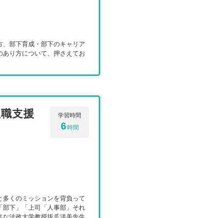
方、部下育成・部下のキャリア
のあり方について、押さえてお
理職支援
学習時間
6
時間
と多くのミッションを背負って
「部下」「上司「人事部」それ
名な法政大学教授坂爪洋美先生