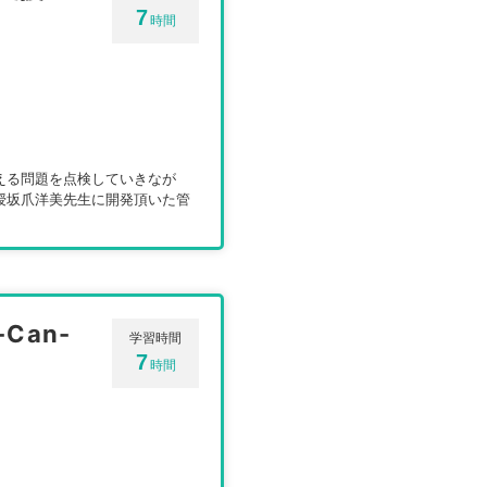
7
時間
える問題を点検していきなが
授坂爪洋美先生に開発頂いた管
Can-
学習時間
7
時間