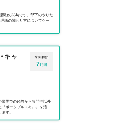
理職)の関与です。部下のやりた
めの管理職の関わり方についてケー
・キャ
学習時間
7
時間
や業界での経験から専門性以外
た『ポータブルスキル』を活
します。